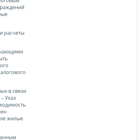
алоговым
граждений
рые
и расчеты
лючающими
ыть
ого
налогового
ных в связи
– Указ
бходимость
лен
сле жилые
 данным