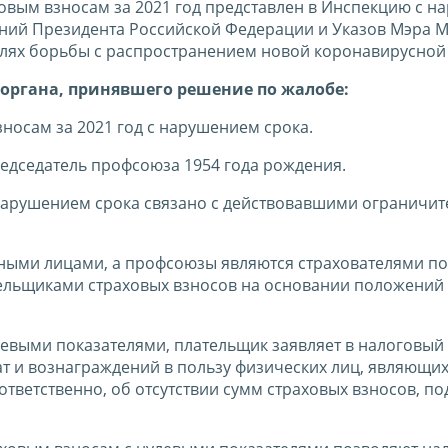
ховым взносам за 2021 год представлен в Инспекцию с 
аний Президента Российской Федерации и Указов Мэра 
лях борьбы с распространением новой коронавирусной
органа, принявшего решение по жалобе:
носам за 2021 год с нарушением срока.
едседатель профсоюза 1954 года рождения.
 нарушением срока связано с действовавшими ограничи
ными лицами, а профсоюзы являются страхователями по
ельщиками страховых взносов на основании положений
левыми показателями, плательщик заявляет в налоговый
ат и вознаграждений в пользу физических лиц, являющи
ответственно, об отсутствии сумм страховых взносов, п