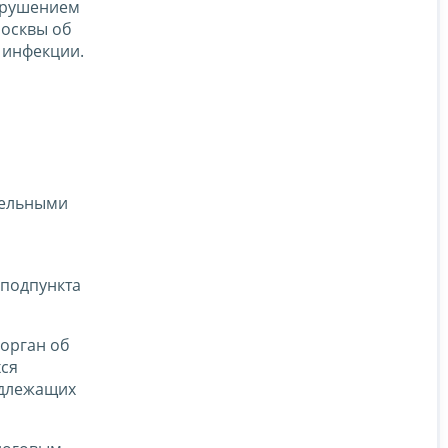
нарушением
Москвы об
 инфекции.
тельными
 подпункта
 орган об
хся
одлежащих