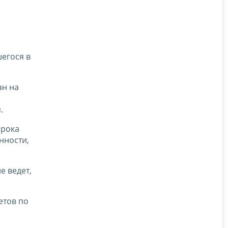
егося в
ан на
.
срока
нности,
е ведет,
етов по