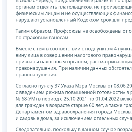
В свою очередь, представляемые расчеты по ст
органам отделить плательщиков, не производящи
физическим лицам и не осуществляющих финансов
нарушают установленный Кодексом срок для пред
Таким образом, Профсоюзы не освобождены от об
по страховым взносам.
Вместе с тем в соответствии с подпунктом 4 пунк
вину лица в совершении налогового правонаруше
признаны налоговым органом, рассматривающим
правонарушения. При наличии данных обстоятель
правонарушения.
Согласно пункту 37 Указа Мэра Москвы от 08.06.2
с введением режима повышенной готовности» в ре
№ 68-УМ) в период с 25.10.2021 по 01.04.2022 в
для граждан в возрасте старше 60 лет, а также 
Департаментом здравоохранения города Москвы, 
и садовые дома, за исключением отдельных случа
Следовательно, поскольку в данном случае возр