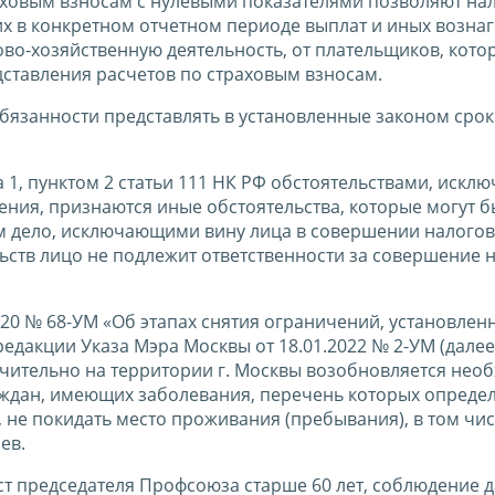
раховым взносам с нулевыми показателями позволяют н
х в конкретном отчетном периоде выплат и иных возна
о-хозяйственную деятельность, от плательщиков, кото
ставления расчетов по страховым взносам.
язанности представлять в установленные законом срок
та 1, пунктом 2 статьи 111 НК РФ обстоятельствами, иск
ния, признаются иные обстоятельства, которые могут б
 дело, исключающими вину лица в совершении налогов
ств лицо не подлежит ответственности за совершение 
020 № 68-УМ «Об этапах снятия ограничений, установлен
дакции Указа Мэра Москвы от 18.01.2022 № 2-УМ (далее 
ключительно на территории г. Москвы возобновляется нео
граждан, имеющих заболевания, перечень которых опреде
не покидать место проживания (пребывания), в том чи
ев.
аст председателя Профсоюза старше 60 лет, соблюдение