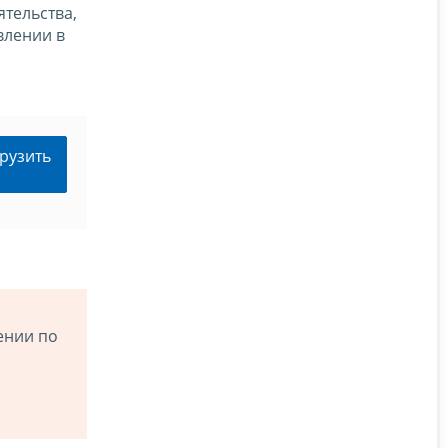
тельства,
влении в
рузить
ении по