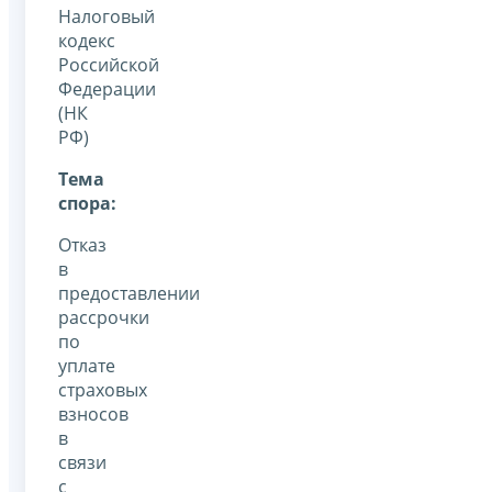
Налоговый
кодекс
Российской
Федерации
(НК
РФ)
Тема
спора:
Отказ
в
предоставлении
рассрочки
по
уплате
страховых
взносов
в
связи
с