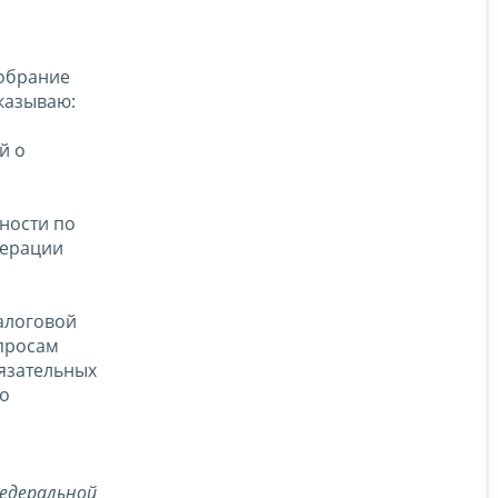
Собрание
иказываю:
й о
тности по
дерации
алоговой
просам
бязательных
во
едеральной