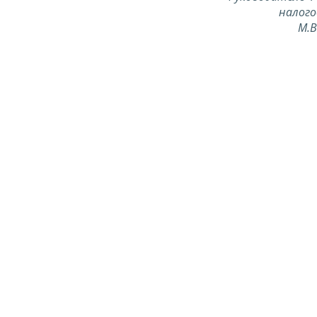
налого
М.