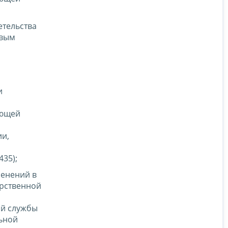
етельства
овым
и
ающей
ии,
35);
менений в
арственной
ой службы
льной