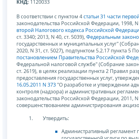
КНД:
1120033
В соответствии с пунктом 4
статьи 31 части перв
законодательства Российской Федерации, 1998, N 31,
второй Налогового кодекса Российской Федерац
ст. 3340; 2013, N 40, ст. 5039),
Федеральным законом
государственных и муниципальных услуг" (Собрани
2020, N 31, ст. 5027), подпунктом 5.2.17 пункта
постановлением Правительства Российской Федер
Федеральной налоговой службе" (Собрание законод
ст. 2619), в целях реализации пункта 2 Правил 
предоставления государственных услуг, утвержд
16.05.2011 N 373
"О разработке и утверждении ад
контроля (надзора) и административных регламен
законодательства Российской Федерации, 2011, N 22, 
совершенствованием администрирования акцизо
Утвердить:
Административный регламент 
государственной услуги по вы