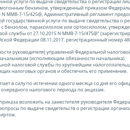
нной услуги по выдаче свидетельства о регистрации лиц
могонным бензином, утвержденный приказом Федерал
14 N ММВ-7-15/425@, Административный регламент предо
й государственной услуги по выдаче свидетельства о р
с бензолом, параксилолом или ортоксилолом, утвержд
ой службы от 27.10.2015 N ММВ-7-15/475@" (зарегистри
ской Федерации 08.11.2017, регистрационный номер 488
ости руководителя) управлений Федеральной налогово
 начальникам (исполняющим обязанности начальника)
ьной налоговой службы по крупнейшим налогоплатель
ящих налоговых органов и обеспечить его применение.
упает в силу по истечении одного месяца со дня его офи
а очередного налогового периода по акцизам.
приказа возложить на заместителя руководителя Федер
опросы по выдаче свидетельств о регистрации организ
пиртом.