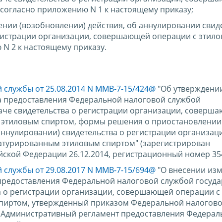
 согласно приложению N 1 к настоящему приказу;
нии (возобновлении) действия, об аннулировании свид
регистрации организации, совершающей операции с этил
N 2 к настоящему приказу.
 службы от 25.08.2014 N ММВ-7-15/424@
"Об утверждени
а предоставления Федеральной налоговой службой
даче свидетельства о регистрации организации, соверш
 этиловым спиртом, формы решения о приостановлении
аннулировании) свидетельства о регистрации организац
атурированным этиловым спиртом" (зарегистрирован
ской Федерации 26.12.2014, регистрационный номер 354
 службы от 29.08.2017 N ММВ-7-15/694@
"О внесении из
предоставления Федеральной налоговой службой госуд
ва о регистрации организации, совершающей операции с
пиртом, утвержденный приказом Федеральной налогов
@, Административный регламент предоставления Федера