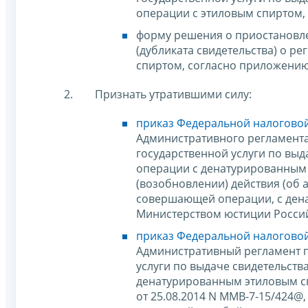
операции с этиловым спиртом,
форму решения о приостановле
(дубликата свидетельства) о 
спиртом, согласно приложению 
Признать утратившими силу:
приказ Федеральной налоговой
Административного регламент
государственной услуги по вы
операции с денатурированным
(возобновлении) действия (об 
совершающей операции, с ден
Министерством юстиции Россий
приказ Федеральной налоговой
Административный регламент 
услуги по выдаче свидетельст
денатурированным этиловым с
от 25.08.2014 N ММВ-7-15/424