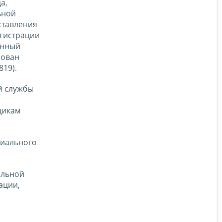
а,
ьной
ставления
егистрации
енный
рован
19).
й службы
щикам
циального
альной
ации,