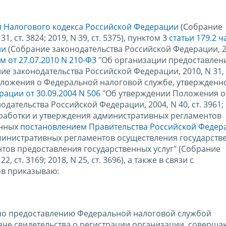
ой Налогового кодекса Российской Федерации
(Собрание
 ст. 3824; 2019, N 39, ст. 5375), пунктом 3
статьи 179.2 ч
ии
(Собрание законодательства Российской Федерации, 20
 от 27.07.2010 N 210-ФЗ
"Об организации предоставлен
е законодательства Российской Федерации, 2010, N 31, с
 5 Положения о Федеральной налоговой службе, утвержденн
ации от 30.09.2004 N 506
"Об утверждении Положения о
ательства Российской Федерации, 2004, N 40, ст. 3961; 2
разработки и утверждения административных регламентов
енных
постановлением Правительства Российской Федер
министративных регламентов осуществления государств
тов предоставления государственных услуг" (Собрание
ст. 3169; 2018, N 25, ст. 3696), а также в связи с
в приказываю:
по предоставлению Федеральной налоговой службой
даче свидетельства о регистрации организации, соверш