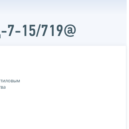
Д-7-15/719@
 этиловым
тва