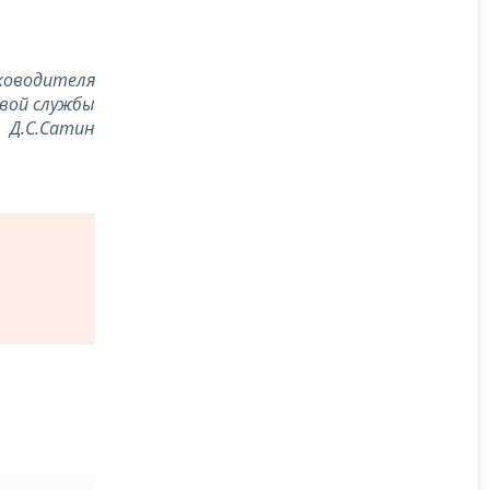
ководителя
вой службы
Д.С.Сатин