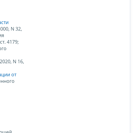
асти
00, N 32,
ия
т. 4179;
ого
020, N 16,
ации от
енного
ающей