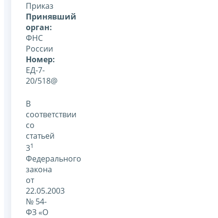
Приказ
Принявший
орган:
ФНС
России
Номер:
ЕД-7-
20/518@
В
соответствии
со
статьей
1
3
Федерального
закона
от
22.05.2003
№ 54-
ФЗ «О