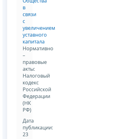
Общества
в
связи
с
увеличением
уставного
капитала
Нормативно
–
правовые
акты:
Налоговый
кодекс
Российской
Федерации
(НК
РФ)
Дата
публикации:
23