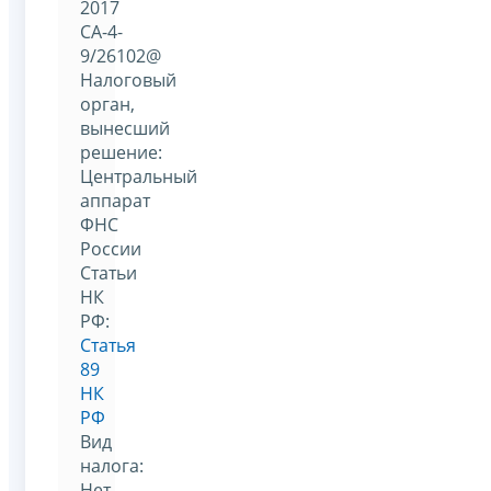
2017
СА-4-
9/26102@
Налоговый
орган,
вынесший
решение:
Центральный
аппарат
ФНС
России
Статьи
НК
РФ:
Статья
89
НК
РФ
Вид
налога:
Нет