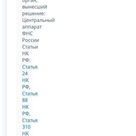
вынесший
решение:
Центральный
аппарат
ФНС
России
Статьи
НК
РФ:
Статья
24
НК
РФ
,
Статья
88
НК
РФ
,
Статья
310
НК