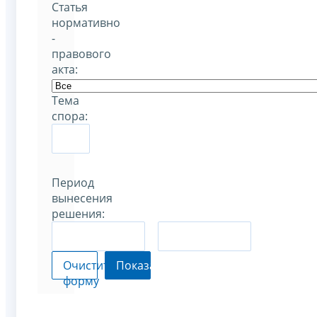
Статья
нормативно
-
правового
акта:
Тема
спора:
Период
вынесения
решения:
–
Очистить
Показать
форму