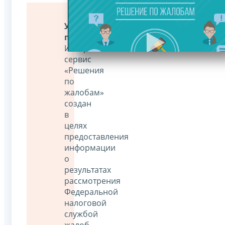
Уважаемые
пользователи!
Интернет-
сервис
«Решения
по
жалобам»
создан
в
целях
предоставления
информации
о
результатах
рассмотрения
Федеральной
налоговой
службой
жалоб