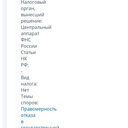
Налоговый
орган,
вынесший
решение:
Центральный
аппарат
ФНС
России
Статьи
НК
РФ:
-
Вид
налога:
Нет
Темы
споров:
Правомерность
отказа
в
государственной