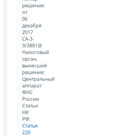
решения:
от
06
декабря
2017
СА-3-
9/3881@
Налоговый
орган,
вынесший
решение:
Центральный
аппарат
ФНС
России
Статьи
НК
РФ:
Статья
220