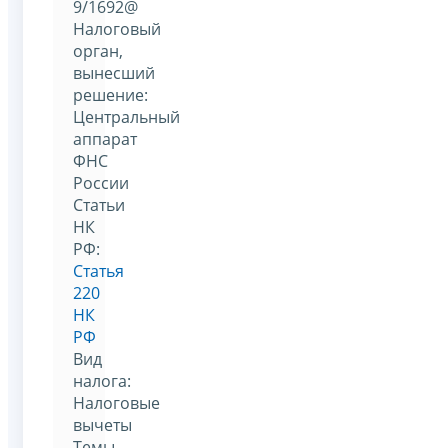
9/1692@
Налоговый
орган,
вынесший
решение:
Центральный
аппарат
ФНС
России
Статьи
НК
РФ:
Статья
220
НК
РФ
Вид
налога:
Налоговые
вычеты
Темы