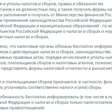
 и уплаты налогов и сборов, правах и обязанностях
анов и их должностных лиц, а также получать формы н
их заполнения и получать от Министерства финансов Ро
 применения законодательства Российской Федерации 
сийской Федерации и муниципальных образований - по 
бъектов Российской Федерации о налогах и сборах и но
стных налогах и сборах.
влено, что налоговые органы обязаны бесплатно информи
ов о действующих налогах и сборах, законодательстве 
тивных правовых актах, порядке исчисления и уплаты на
ков, плательщиков сборов и налоговых агентов, полном
е представлять формы налоговой отчетности и разъясня
и и плательщиками сборов признаются, в частности, физ
ь уплачивать соответственно налоги и (или) сборы.
обязанность бесплатно информировать (в том числе в 
кой Федерации о налогах и сборах только налогоплател
говых правоотношений.