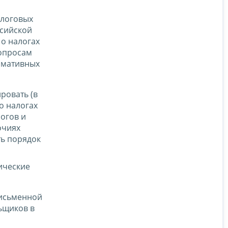
алоговых
ссийской
о налогах
вопросам
рмативных
ровать (в
о налогах
логов и
очиях
ть порядок
ические
письменной
ьщиков в