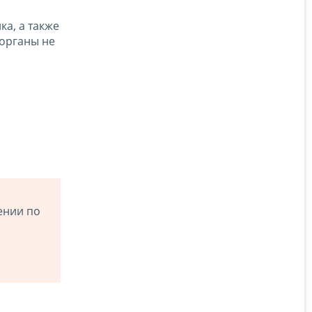
а, а также
 органы не
ении по