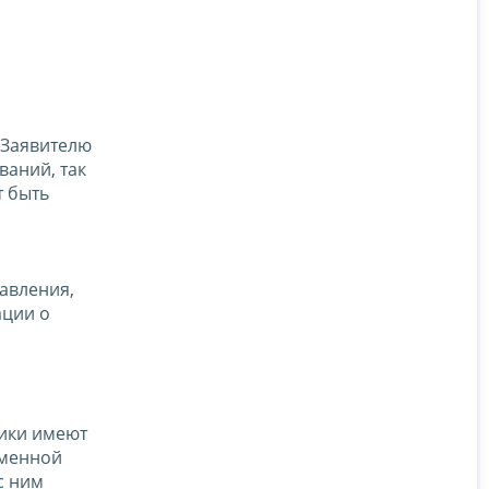
Заявителю
ваний, так
т быть
авления,
ации о
щики имеют
ьменной
с ним