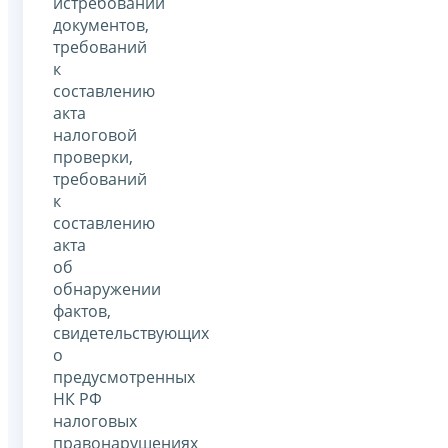
истребовании
документов,
требований
к
составлению
акта
налоговой
проверки,
требований
к
составлению
акта
об
обнаружении
фактов,
свидетельствующих
о
предусмотренных
НК РФ
налоговых
правонарушениях