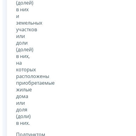
(долей)
в них
и
земельных
участков
или
доли
(долей)
в них,
на
которых
расположены
приобретаемые
жилые
дома
или
доля
(доли)
в них.
Подпунктом