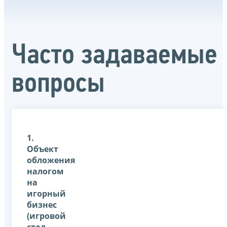
Часто задаваемые
вопросы
1.
Объект
обложения
налогом
на
игорный
бизнес
(игровой
стол,