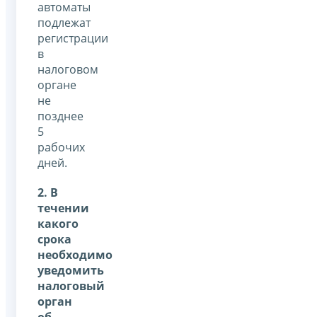
автоматы
подлежат
регистрации
в
налоговом
органе
не
позднее
5
рабочих
дней.
2. В
течении
какого
срока
необходимо
уведомить
налоговый
орган
об