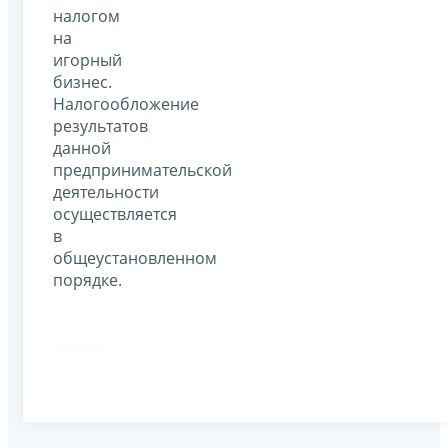
налогом
на
игорный
бизнес.
Налогообложение
результатов
данной
предпринимательской
деятельности
осуществляется
в
общеустановленном
порядке.