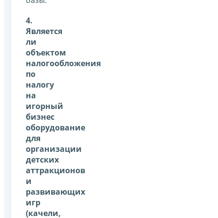
4.
Является
ли
объектом
налогообложения
по
налогу
на
игорный
бизнес
оборудование
для
организации
детских
аттракционов
и
развивающих
игр
(качели,