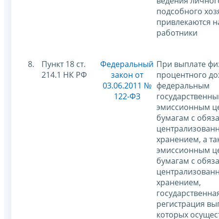
ведения личног
подсобного хоз
привлекаются 
работники
8.
Пункт 18 ст.
Федеральный
При выплате ф
214.1 НК РФ
закон от
процентного до
03.06.2011 №
федеральным
122-ФЗ
государственн
эмиссионным ц
бумагам с обяз
централизован
хранением, а т
эмиссионным ц
бумагам с обяз
централизован
хранением,
государственна
регистрация вы
которых осущес