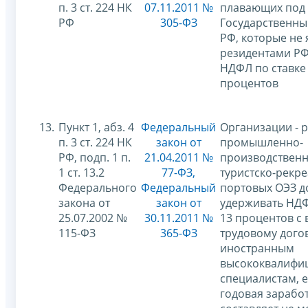
п. 3 ст. 224 НК
07.11.2011 №
плавающих под
РФ
305-ФЗ
Государственны
РФ, которые не
резидентами РФ
НДФЛ по ставке
процентов
13.
Пункт 1, абз. 4
Федеральный
Организации - 
п. 3 ст. 224 НК
закон от
промышленно-
РФ, подп. 1 п.
21.04.2011 №
производственн
1 ст. 13.2
77-ФЗ,
туристско-рекр
Федерального
Федеральный
портовых ОЭЗ 
закона от
закон от
удерживать НДФ
25.07.2002 №
30.11.2011 №
13 процентов с 
115-ФЗ
365-ФЗ
трудовому дого
иностранным
высококвалифи
специалистам, е
годовая зарабо