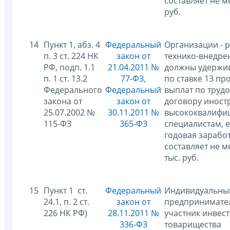
составляет не м
руб.
14
Пункт 1, абз. 4
Федеральный
Организации - 
п. 3 ст. 224 НК
закон от
технико-внедре
РФ, подп. 1.1
21.04.2011 №
должны удержи
п. 1 ст. 13.2
77-ФЗ,
по ставке 13 пр
Федерального
Федеральный
выплат по труд
закона от
закон от
договору инос
25.07.2002 №
30.11.2011 №
высококвалифи
115-ФЗ
365-ФЗ
специалистам, е
годовая зарабо
составляет не м
тыс. руб.
15
Пункт 1 ст.
Федеральный
Индивидуальны
24.1, п. 2 ст.
закон от
предпринимател
226 НК РФ)
28.11.2011 №
участник инвес
336-ФЗ
товарищества