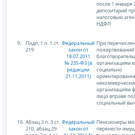
после 1 января 2
депозитарий пр
налоговым аген
НДФЛ
9.
Подп. 1 п. 1 ст.
Федеральный
При перечисле
219
закон от
пожертвований
18.07.2011
благотворител
№ 235-ФЗ (в
организациям 
редакции
социально
21.11.2011)
ориентирован
некоммерчески
организациям 
лицо вправе по
социальный вы
10.
Абзац 3 п. 3 ст.
Федеральный
Пенсионеры мо
210, абзац 29
закон от
перенести иму