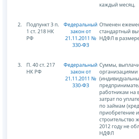
каждый месяц.
2.
Подпункт 3 п.
Федеральный
Отменен ежеме
1 ст. 218 НК
закон от
стандартный вы
РФ
21.11.2011 №
НДФЛ в размере
330-ФЗ
3.
П. 40 ст. 217
Федеральный
Суммы, выплач
НК РФ
закон от
организациями
21.11.2011 №
(индивидуальн
330-ФЗ
предпринимате
работникам на
затрат по уплат
по займам (кред
приобретение 
строительство ж
2012 году не об
НДФЛ