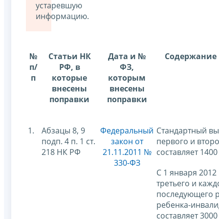
устаревшую
информацию.
№
Статьи НК
Дата и №
Содержание 
п/
РФ, в
ФЗ,
п
которые
которым
внесены
внесены
поправки
поправки
1.
Абзацы 8, 9
Федеральный
Стандартный вы
подп. 4 п. 1 ст.
закон от
первого и втор
218 НК РФ
21.11.2011 №
составляет 1400
330-ФЗ
С 1 января 2012 
третьего и кажд
последующего р
ребенка-инвали
составляет 3000 