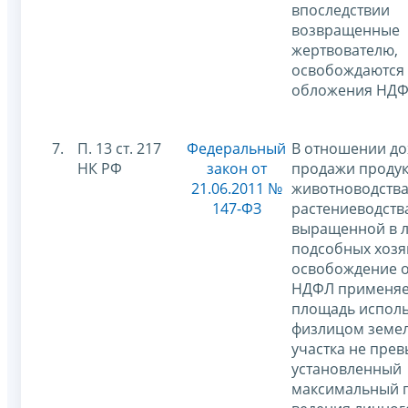
впоследствии
возвращенные
жертвователю,
освобождаются 
обложения НД
7.
П. 13 ст. 217
Федеральный
В отношении до
НК РФ
закон от
продажи проду
21.06.2011 №
животноводства
147-ФЗ
растениеводств
выращенной в 
подсобных хозя
освобождение о
НДФЛ применяет
площадь испол
физлицом земе
участка не пре
установленный
максимальный п