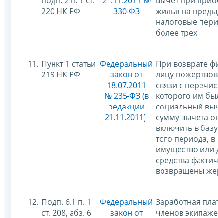
подп. 2 п. 1 ст.
21.11.2011 №
вычет при прио
220 НК РФ
330-ФЗ
жилья на пред
налоговые пери
более трех
11.
Пункт 1 статьи
Федеральный
При возврате ф
219 НК РФ
закон от
лицу пожертвов
18.07.2011
связи с перечи
№ 235-ФЗ (в
которого им бы
редакции
социальный выче
21.11.2011)
сумму вычета о
включить в баз
того периода, в
имущество или
средства факти
возвращены же
12.
Подп. 6.1 п. 1
Федеральный
Заработная плат
ст. 208, абз. 6
закон от
членов экипаже