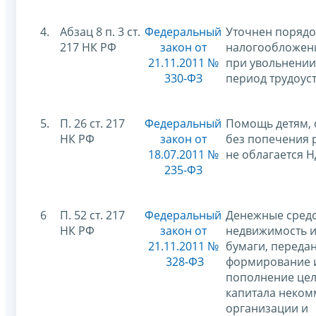
4.
Абзац 8 п. 3 ст.
Федеральный
Уточнен порядо
217 НК РФ
закон от
налогообложен
21.11.2011 №
при увольнении
330-ФЗ
период трудоус
5.
П. 26 ст. 217
Федеральный
Помощь детям,
НК РФ
закон от
без попечения 
18.07.2011 №
не облагается 
235-ФЗ
6
П. 52 ст. 217
Федеральный
Денежные средс
НК РФ
закон от
недвижимость 
21.11.2011 №
бумаги, переда
328-ФЗ
формирование 
пополнение це
капитала неком
организации и