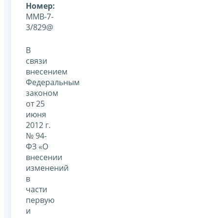
Номер:
ММВ-7-
3/829@
В
связи
внесением
Федеральным
законом
от 25
июня
2012 г.
№ 94-
ФЗ «О
внесении
изменений
в
части
первую
и