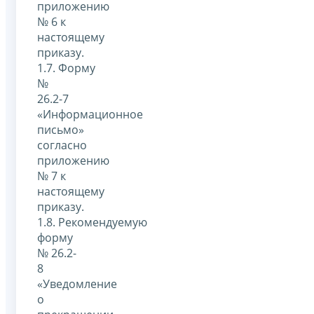
приложению
№ 6 к
настоящему
приказу.
1.7. Форму
№
26.2-7
«Информационное
письмо»
согласно
приложению
№ 7 к
настоящему
приказу.
1.8. Рекомендуемую
форму
№ 26.2-
8
«Уведомление
о