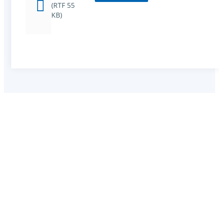
(RTF 55
KB)