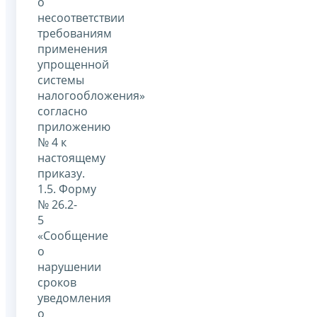
о
несоответствии
требованиям
применения
упрощенной
системы
налогообложения»
согласно
приложению
№ 4 к
настоящему
приказу.
1.5. Форму
№ 26.2-
5
«Сообщение
о
нарушении
сроков
уведомления
о