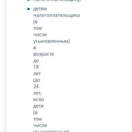
детям
налогоплательщика
(в
том
числе
усыновленным)
в
возрасте
до
18
лет
(до
24
лет,
если
дети
(в
том
числе
усыновленные)