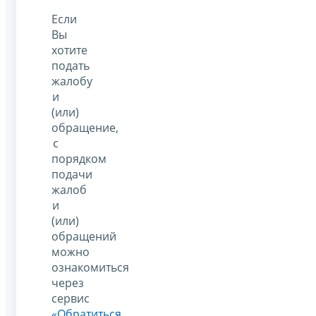
Если
Вы
хотите
подать
жалобу
и
(или)
обращение,
с
порядком
подачи
жалоб
и
(или)
обращений
можно
ознакомиться
через
сервис
«Обратиться