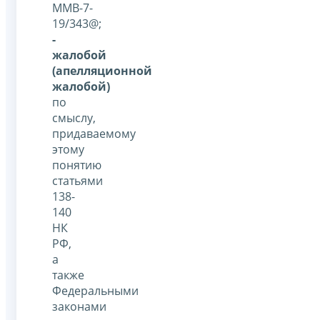
ММВ-7-
19/343@;
-
жалобой
(апелляционной
жалобой)
по
смыслу,
придаваемому
этому
понятию
статьями
138-
140
НК
РФ,
а
также
Федеральными
законами