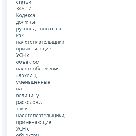
статьи
346.17
Кодекса
должны
руководствоваться
как
налогоплательщики,
применяющие
УСН с
объектом
налогообложения
«доходы,
уменьшенные
на
величину
расходов»,
так и
налогоплательщики,
применяющие
УСН с
объектом