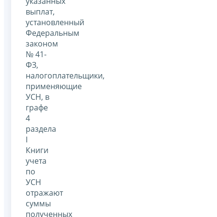
указанных
выплат,
установленный
Федеральным
законом
№ 41-
ФЗ,
налогоплательщики,
применяющие
УСН, в
графе
4
раздела
I
Книги
учета
по
УСН
отражают
суммы
полученных