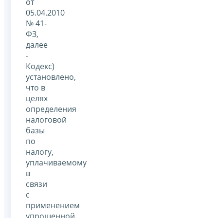
от
05.04.2010
№ 41-
ФЗ,
далее
-
Кодекс)
установлено,
что в
целях
определения
налоговой
базы
по
налогу,
уплачиваемому
в
связи
с
применением
упрощенной