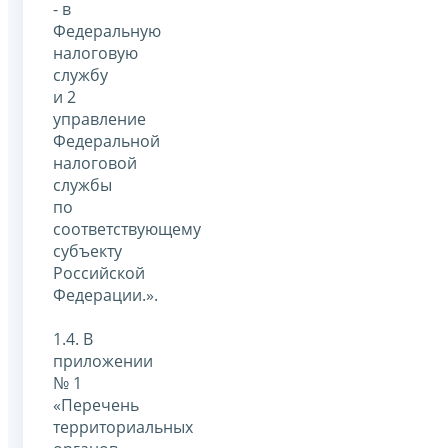
- в
Федеральную
налоговую
службу
и 2
управление
Федеральной
налоговой
службы
по
соответствующему
субъекту
Российской
Федерации.».
1.4. В
приложении
№ 1
«Перечень
территориальных