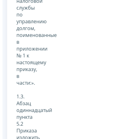
налоговой
службы
по
управлению
долгом,
поименованные
в
приложении
№ 1 к
настоящему
приказу,
в
части:».
1.3.
Абзац
одиннадцатый
пункта
5.2
Приказа
изложить