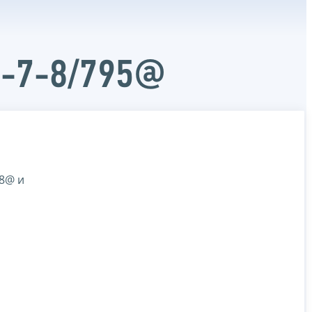
Д-7-8/795@
48@ и