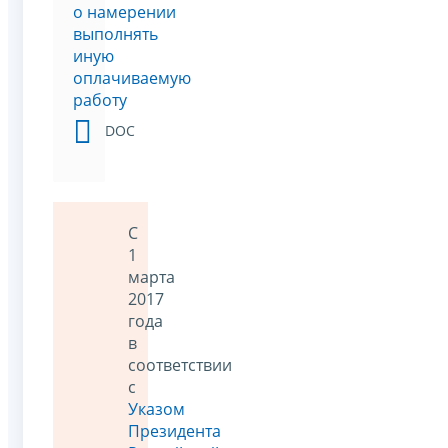
о намерении
выполнять
иную
оплачиваемую
работу
DOC
С
1
марта
2017
года
в
соответствии
с
Указом
Президента