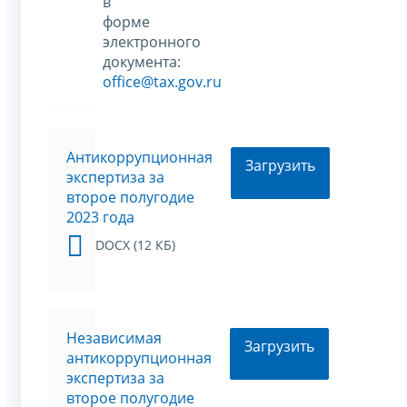
в
форме
электронного
документа:
office@tax.gov.ru
Антикоррупционная
Загрузить
экспертиза за
второе полугодие
2023 года
DOCX (12 КБ)
Независимая
Загрузить
антикоррупционная
экспертиза за
второе полугодие