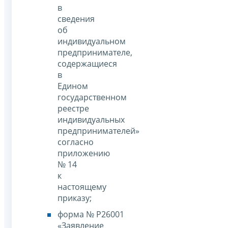
в
сведения
об
индивидуальном
предпринимателе,
содержащиеся
в
Едином
государственном
реестре
индивидуальных
предпринимателей»
согласно
приложению
№ 14
к
настоящему
приказу;
форма № Р26001
«Заявление