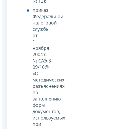
№ 12);
приказ
Федеральной
налоговой
службы
от
1
ноября
2004 г.
№ САЭ-3-
09/16@
«О
методических
разъяснениях
по
заполнению
форм
документов,
используемых
при