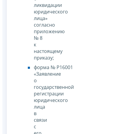
ликвидации
юридического
лица»
согласно
приложению
№ 8
к
настоящему
приказу;
форма № Р16001
«Заявление
о
государственной
регистрации
юридического
лица
в
связи
с
его