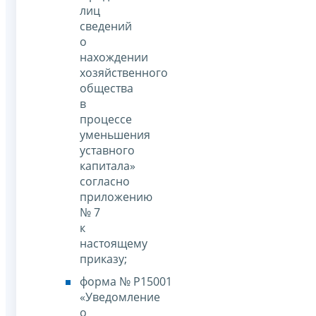
лиц
сведений
о
нахождении
хозяйственного
общества
в
процессе
уменьшения
уставного
капитала»
согласно
приложению
№ 7
к
настоящему
приказу;
форма № Р15001
«Уведомление
о