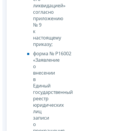
ликвидацией»
согласно
приложению
№ 9
к
настоящему
приказу;
форма № Р16002
«Заявление
о
внесении
в
Единый
государственный
реестр
юридических
лиц
записи
о
прекращения