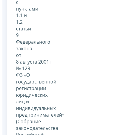
с
пунктами
1.1 и
1.2
статьи
9
Федерального
закона
от
8 августа 2001 г.
№ 129-
ФЗ «О
государственной
регистрации
юридических
лиц и
индивидуальных
предпринимателей»
(Собрание
законодательства
Российской