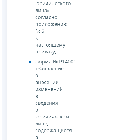
юридического
лица»
согласно
приложению
№ 5
к
настоящему
приказу;
форма № Р14001
«Заявление
о
внесении
изменений
в
сведения
о
юридическом
лице,
содержащиеся
в