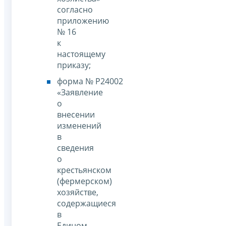
согласно
приложению
№ 16
к
настоящему
приказу;
форма № Р24002
«Заявление
о
внесении
изменений
в
сведения
о
крестьянском
(фермерском)
хозяйстве,
содержащиеся
в
Едином