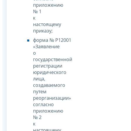
приложению
№ 1
к
настоящему
приказу;
форма № Р12001
«Заявление
о
государственной
регистрации
юридического
лица,
создаваемого
путем
реорганизации»
согласно
приложению
№ 2
к
настоящему