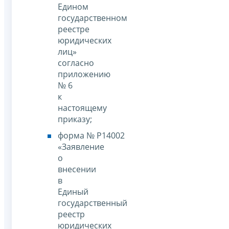
Едином
государственном
реестре
юридических
лиц»
согласно
приложению
№ 6
к
настоящему
приказу;
форма № Р14002
«Заявление
о
внесении
в
Единый
государственный
реестр
юридических