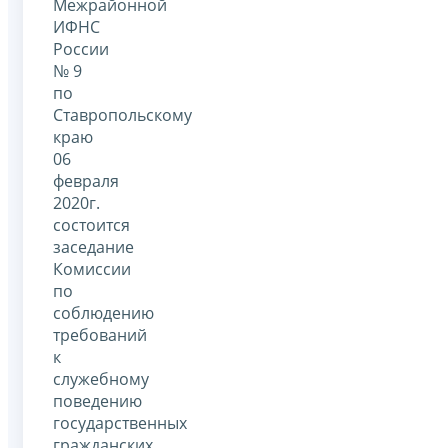
Межрайонной
ИФНС
России
№ 9
по
Ставропольскому
краю
06
февраля
2020г.
состоится
заседание
Комиссии
по
соблюдению
требований
к
служебному
поведению
государственных
гражданских