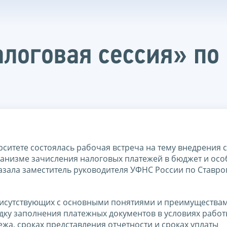
логовая сессия» по
ситете состоялась рабочая встреча на тему внедрения с
еханизме зачисления налоговых платежей в бюджет и осо
азала заместитель руководителя УФНС России по Ставр
рисутствующих с основными понятиями и преимущества
дку заполнения платежных документов в условиях работ
жа, сроках представления отчетности и сроках уплаты