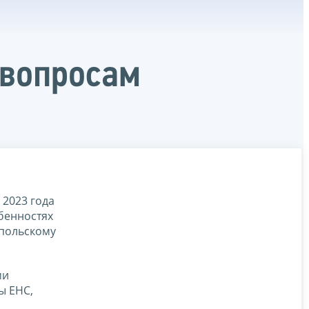
 вопросам
 2023 года
бенностях
опольскому
ми
ы ЕНС,