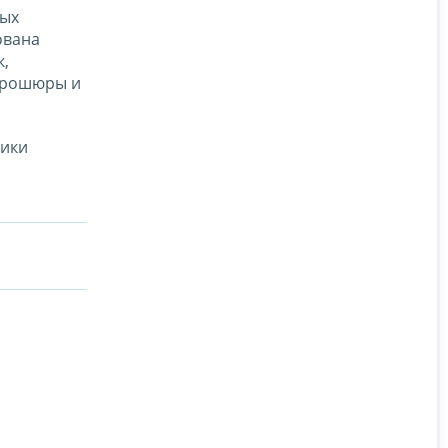
мых
ована
к,
 брошюры и
ники