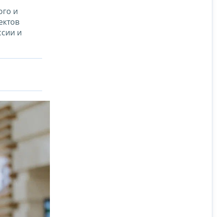
ого и
ектов
ссии и