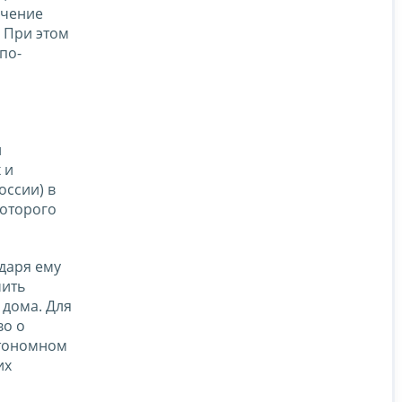
ючение
. При этом
по-
и
 и
оссии) в
которого
одаря ему
чить
 дома. Для
во о
втономном
их