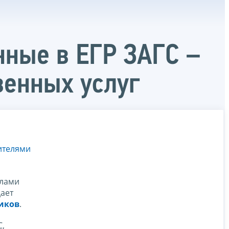
нные в ЕГР ЗАГС –
венных услуг
ителями
илами
дает
иков
.
С,