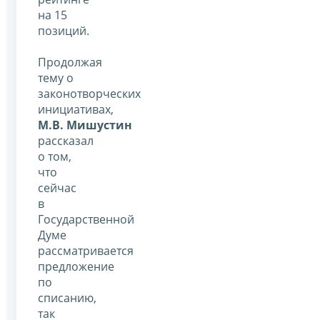
на 15
позиций.
Продолжая
тему о
законотворческих
инициативах,
М.В. Мишустин
рассказал
о том,
что
сейчас
в
Государственной
Думе
рассматривается
предложение
по
списанию,
так