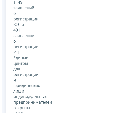
1149
заявлений
о
регистрации
ЮЛ и
401
заявление
о
регистрации
ИП.
Единые
центры
для
регистрации
и
юридических
лиц и
индивидуальных
предпринимателей
открыты