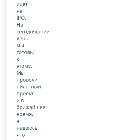
идет
на
IPO.
На
сегодняшний
день
мы
готовы
к
этому.
Мы
провели
пилотный
проект
и в
ближайшее
время,
я
надеюсь,
что