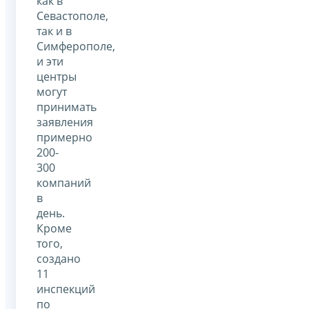
как в
Севастополе,
так и в
Симферополе,
и эти
центры
могут
принимать
заявления
примерно
200-
300
компаний
в
день.
Кроме
того,
создано
11
инспекций
по