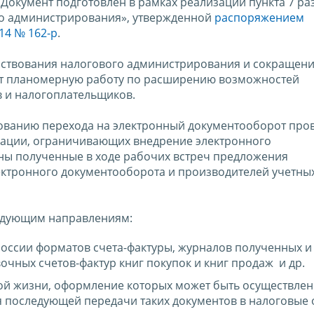
 Документ подготовлен в рамках реализации пункта 7 раз
о администрирования», утвержденной
распоряжением
14 № 162-р
.
нствования налогового администрирования и сокращен
т планомерную работу по расширению возможностей
 и налогоплательщиков.
ованию перехода на электронный документооборот про
рации, ограничивающих внедрение электронного
ны полученные в ходе рабочих встреч предложения
ектронного документооборота и производителей учетны
ледующим направлениям:
оссии форматов счета-фактуры, журналов полученных 
очных счетов-фактур книг покупок и книг продаж и др.
ой жизни, оформление которых может быть осуществлен
я последующей передачи таких документов в налоговые 