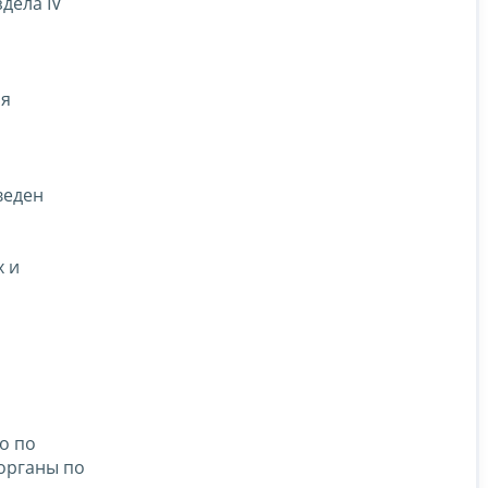
дела IV
ия
веден
х и
и
о по
органы по