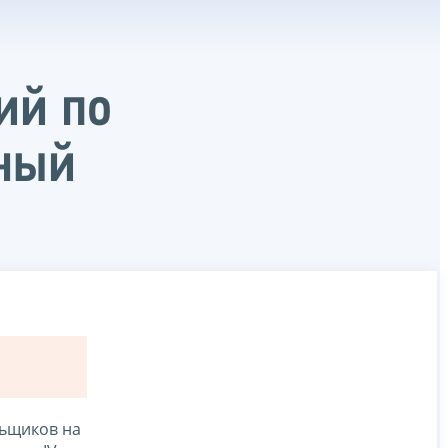
ий по
нный
льщиков на