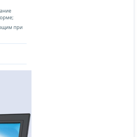
вание
форме;
ающим при