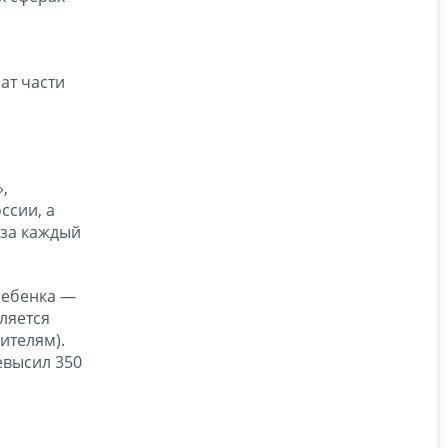
ат части
,
ссии, а
 за каждый
 ребенка —
вляется
ителям).
евысил 350