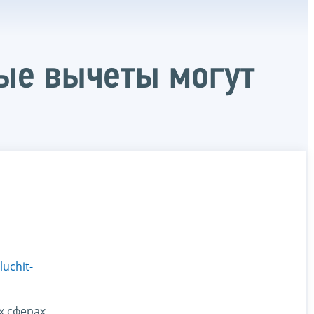
вые вычеты могут
uchit-
х сферах