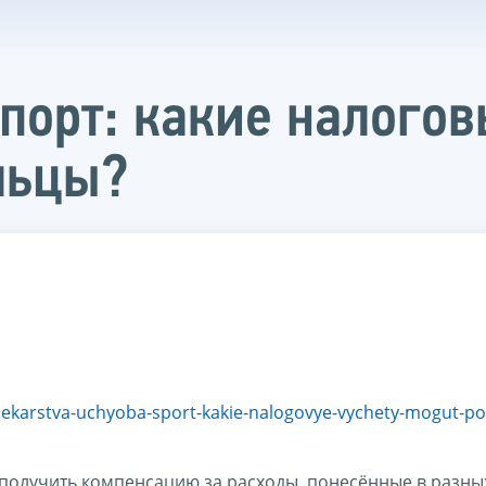
спорт: какие налого
льцы?
lekarstva-uchyoba-sport-kakie-nalogovye-vychety-mogut-pol
получить компенсацию за расходы, понесённые в разны