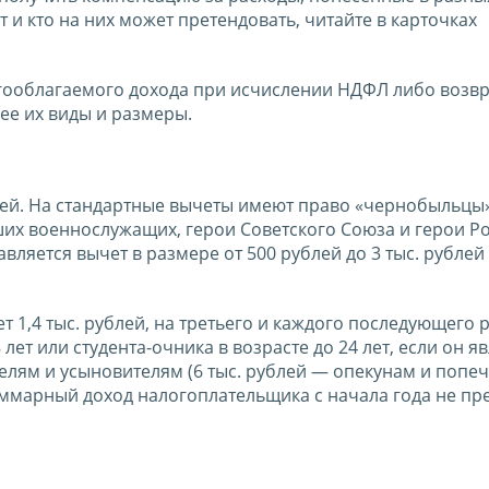
 и кто на них может претендовать, читайте в карточках
ооблагаемого дохода при исчислении НДФЛ либо возвр
ее их виды и размеры.
детей. На стандартные вычеты имеют право «чернобыльцы»
бших военнослужащих, герои Советского Союза и герои Ро
авляется вычет в размере от 500 рублей до 3 тыс. рублей
т 1,4 тыс. рублей, на третьего и каждого последующего
лет или студента-очника в возрасте до 24 лет, если он я
ителям и усыновителям (6 тыс. рублей — опекунам и попеч
суммарный доход налогоплательщика с начала года не пр