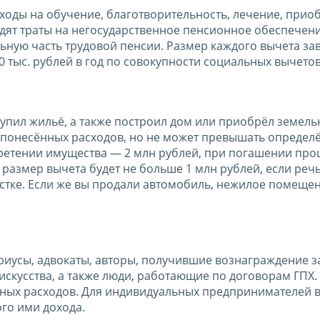
ходы на обучение, благотворительность, лечение, прио
одят траты на негосударственное пенсионное обеспечени
ную часть трудовой пенсии. Размер каждого вычета зав
 тыс. рублей в год по совокупности социальных вычетов
 купил жильё, а также построил дом или приобрёл земел
от понесённых расходов, но не может превышать определ
етении имущества — 2 млн рублей, при погашении про
размер вычета будет не больше 1 млн рублей, если речь
астке. Если же вы продали автомобиль, нежилое помещен
ариусы, адвокаты, авторы, получившие вознаграждение з
искусства, а также люди, работающие по договорам ГПХ.
нных расходов. Для индивидуальных предпринимателей 
го ими дохода.