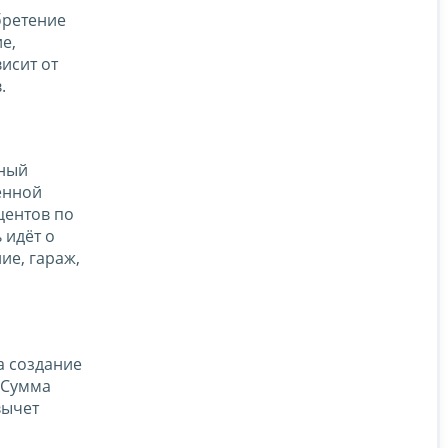
бретение
е,
исит от
.
ьный
ённой
центов по
 идёт о
ие, гараж,
а создание
 Сумма
вычет