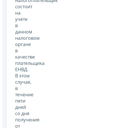
налогоплательщик
состоит
на
учете
в
данном
налоговом
органе
в
качестве
плательщика
ЕНВД.
В этом
случае,
в
течение
пяти
дней
со дня
получения
от