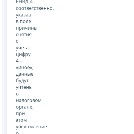
ЕНВД-4
соответственно,
указав
в поле
причины
снятия
с
учета
цифру
4 –
«иное»,
данные
будут
учтены
в
налоговом
органе,
при
этом
уведомление
о