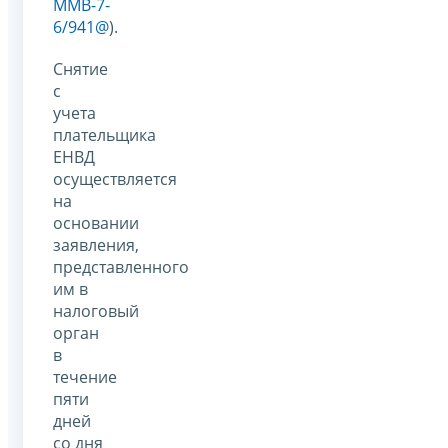
ММВ-7-
6/941@
).
Снятие
с
учета
плательщика
ЕНВД
осуществляется
на
основании
заявления,
представленного
им в
налоговый
орган
в
течение
пяти
дней
со дня