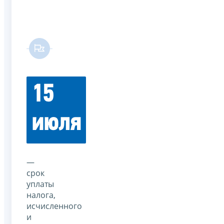
15
июля
—
срок
уплаты
налога,
исчисленного
и