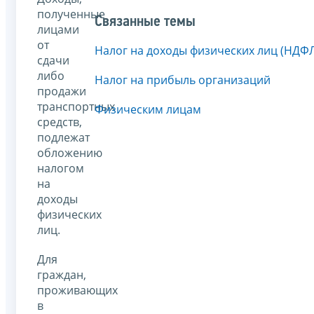
полученные
Связанные темы
лицами
от
Налог на доходы физических лиц (НДФ
сдачи
либо
Налог на прибыль организаций
продажи
транспортных
Физическим лицам
средств,
подлежат
обложению
налогом
на
доходы
физических
лиц.
Для
граждан,
проживающих
в