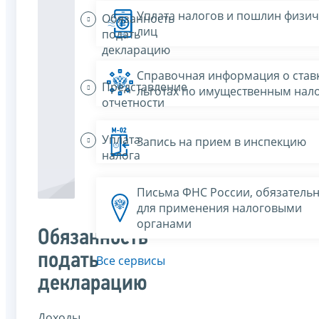
Уплата налогов и пошлин физич
Обязанность
лиц
подать
декларацию
Справочная информация о ставк
Представление
льготах по имущественным нал
отчетности
Уплата
Запись на прием в инспекцию
налога
Письма ФНС России, обязатель
для применения налоговыми
органами
Обязанность
подать
Все сервисы
декларацию
Доходы,