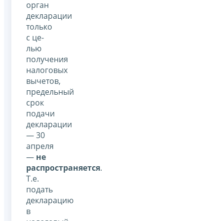
орган
декларации
только
с це­
лью
получения
налоговых
вычетов,
предельный
срок
подачи
декларации
— 30
апреля
—
не
распространяется
.
Т.е.
подать
декларацию
в