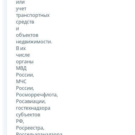
или
учет
транспортных
средств
и
объектов
недвижимости.
В их
числе
органы
МВД
России,
МЧС
России,
Росморречфлота,
Росавиации,
гостехнадзора
субъектов
РФ,
Росреестра,
Россельхознадзора.