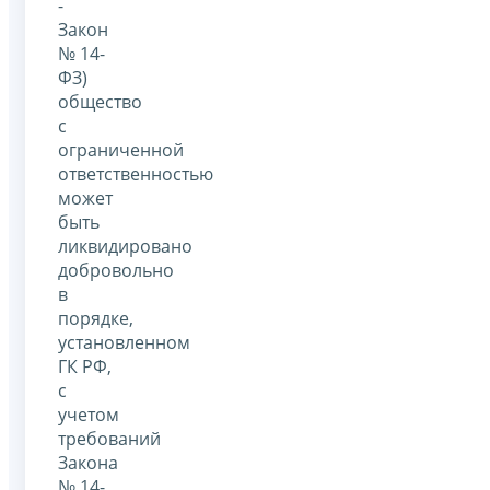
-
Закон
№ 14-
ФЗ)
общество
с
ограниченной
ответственностью
может
быть
ликвидировано
добровольно
в
порядке,
установленном
ГК РФ,
с
учетом
требований
Закона
№ 14-