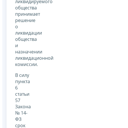
ликвидируемого
общества
принимает
решение
о
ликвидации
общества
и
назначении
ликвидационной
комиссии.
В силу
пункта
6
статьи
57
Закона
№ 14-
ФЗ
срок