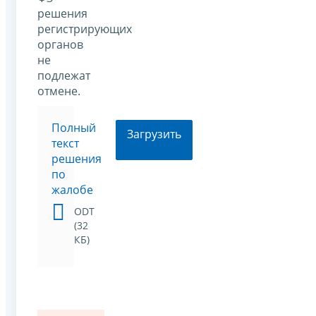
решения
регистрирующих
органов
не
подлежат
отмене.
Полный
Загрузить
текст
решения
по
жалобе
ODT
(32
КБ)