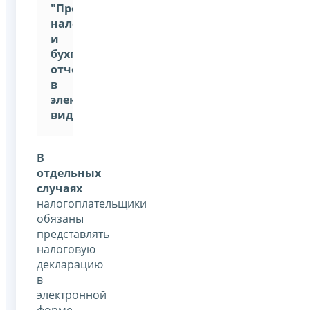
"Представление
налоговой
и
бухгалтерской
отчетности
в
электронном
виде"
.
В
отдельных
случаях
налогоплательщики
обязаны
представлять
налоговую
декларацию
в
электронной
форме