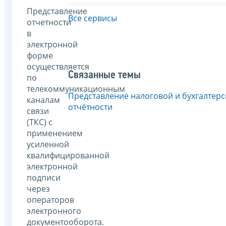
Представление
Все сервисы
отчетности
в
электронной
форме
осуществляется
Связанные темы
по
телекоммуникационным
Представление налоговой и бухгалтерс
каналам
отчётности
связи
(ТКС) с
применением
усиленной
квалифицированной
электронной
подписи
через
операторов
электронного
документооборота.