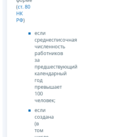
(
ст. 80
НК
РФ
)
если
среднесписочная
численность
работников
за
предшествующий
календарный
год
превышает
100
человек;
если
создана
(в
том
числе