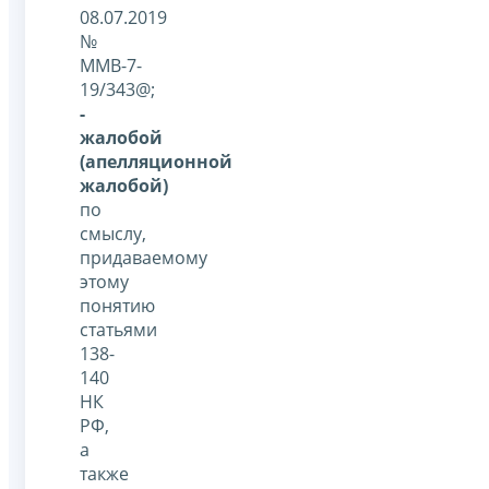
08.07.2019
№
ММВ-7-
19/343@;
-
жалобой
(апелляционной
жалобой)
по
смыслу,
придаваемому
этому
понятию
статьями
138-
140
НК
РФ,
а
также