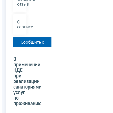
отзыв
О
сервисе
Сообщите о
неприменении
налоговым
органом
О
указанного
применении
письма
НДС
при
реализации
санаториями
услуг
по
проживанию