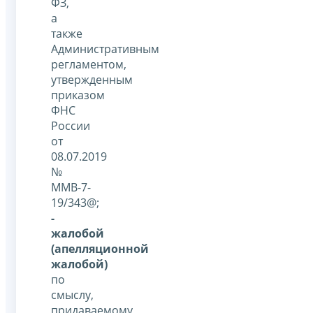
ФЗ,
а
также
Административным
регламентом,
утвержденным
приказом
ФНС
России
от
08.07.2019
№
ММВ-7-
19/343@;
-
жалобой
(апелляционной
жалобой)
по
смыслу,
придаваемому