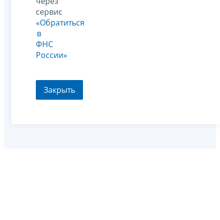
через
сервис
«Обратиться
в
ФНС
России»
Закрыть