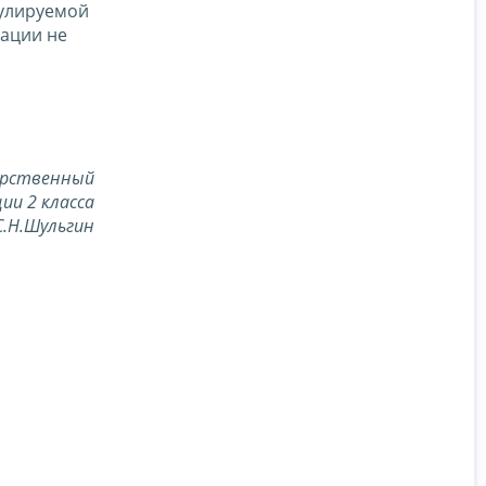
гулируемой
зации не
арственный
ии 2 класса
С.Н.Шульгин