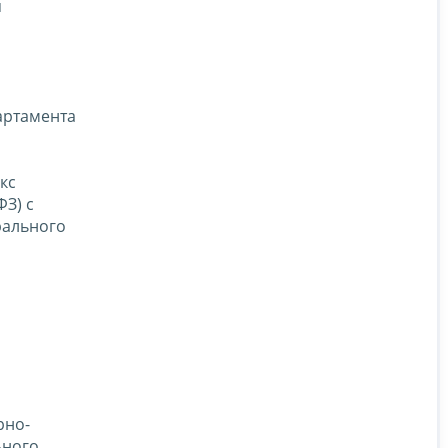
я
артамента
кс
З) с
рального
рно-
ьного