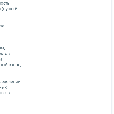
ность
(пункт 6
ии
в
ям,
ектов
а,
ный взнос,
пределении
ьных
ных в