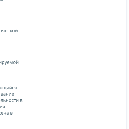
ерческой
лируемой
яющийся
ование
льности в
ния
жена в