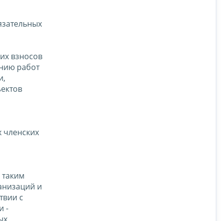
язательных
ких взносов
ению работ
и,
ъектов
 членских
 таким
анизаций и
твии с
 -
ых