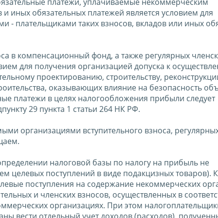
обязательные платежи, уплачиваемые некоммерческим
ов и иных обязательных платежей является условием для
и - плательщиками таких взносов, вкладов или иных об
носа в компенсационный фонд, а также регулярных членс
вием для получения организацией допуска к осуществл
ельному проектированию, строительству, реконструкци
роительства, оказывающих влияние на безопасность об
нные платежи в целях налогообложения прибыли следует
ункту 29 пункта 1 статьи 264 НК РФ.
мыми организациями вступительного взноса, регулярных
щаем.
и определении налоговой базы по налогу на прибыль не
м целевых поступлений в виде подакцизных товаров). К
целевые поступления на содержание некоммерческих орг
тельных и членских взносов, осуществленных в соответс
ммерческих организациях. При этом налогоплательщики
ны вести отдельный учет доходов (расходов), полученн