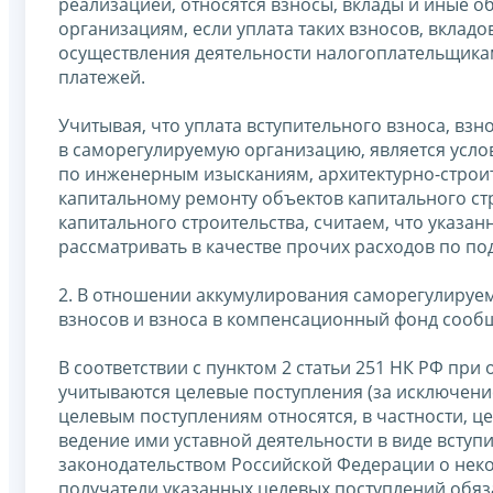
реализацией, относятся взносы, вклады и иные 
организациям, если уплата таких взносов, вклад
осуществления деятельности налогоплательщикам
платежей.
Учитывая, что уплата вступительного взноса, вз
в саморегулируемую организацию, является усло
по инженерным изысканиям, архитектурно-строит
капитальному ремонту объектов капитального ст
капитального строительства, считаем, что указа
рассматривать в качестве прочих расходов по подп
2. В отношении аккумулирования саморегулируе
взносов и взноса в компенсационный фонд сооб
В соответствии с пунктом 2 статьи 251 НК РФ пр
учитываются целевые поступления (за исключение
целевым поступлениям относятся, в частности, 
ведение ими уставной деятельности в виде вступи
законодательством Российской Федерации о неко
получатели указанных целевых поступлений обяза