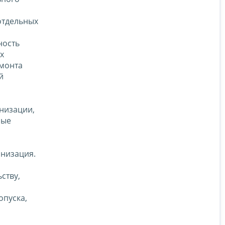
отдельных
ность
х
емонта
й
анизации,
ные
анизация.
ству,
опуска,