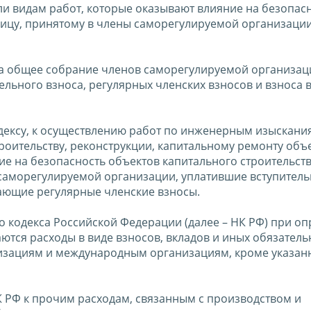
ли видам работ, которые оказывают влияние на безопас
лицу, принятому в члены саморегулируемой организации 
кса общее собрание членов саморегулируемой организац
ельного взноса, регулярных членских взносов и взноса 
дексу, к осуществлению работ по инженерным изыскани
роительству, реконструкции, капитальному ремонту объ
е на безопасность объектов капитального строительств
саморегулируемой организации, уплатившие вступитель
ающие регулярные членские взносы.
го кодекса Российской Федерации (далее – НК РФ) при о
ются расходы в виде взносов, вкладов и иных обязател
изациям и международным организациям, кроме указан
НК РФ к прочим расходам, связанным с производством и