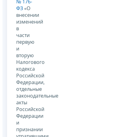
№ 176-
ФЗ
«О
внесении
изменений
в
части
первую
и
вторую
Налогового
кодекса
Российской
Федерации,
отдельные
законодательные
акты
Российской
Федерации
и
признании
утратившими