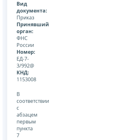
Вид
документа:
Приказ
Принявший
орган:
ФНС
России
Номер:
ЕД-7-
3/992@
КНД:
1153008
В
соответствии
с
абзацем
первым
пункта
7