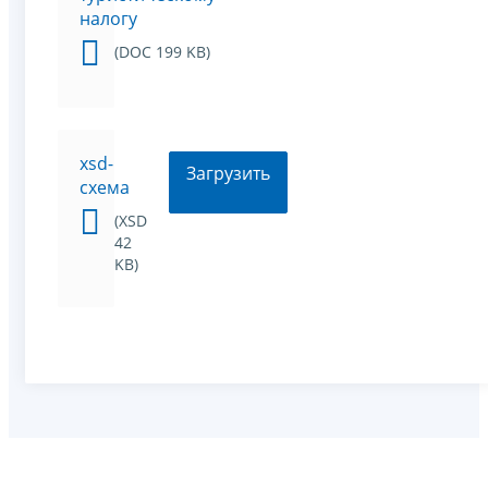
налогу
(DOC 199 KB)
xsd-
Загрузить
схема
(XSD
42
KB)