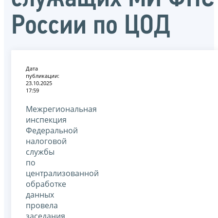
России по ЦОД
Дата
публикации:
23.10.2025
17:59
Межрегиональная
инспекция
Федеральной
налоговой
службы
по
централизованной
обработке
данных
провела
заседания