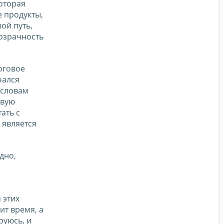
оторая
е продукты,
ой путь,
розрачность
оговое
чался
 словам
овую
ать с
 является
дно,
 этих
ит время, а
руюсь, и