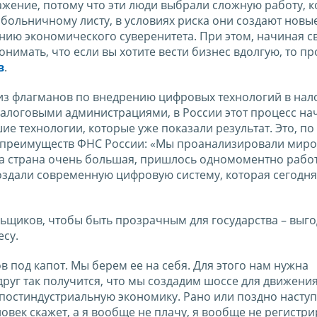
ение, потому что эти люди выбрали сложную работу, к
о больничному листу, в условиях риска они создают новы
ению экономического суверенитета. При этом, начиная св
имать, что если вы хотите вести бизнес вдолгую, то п
в
.
 из флагманов по внедрению цифровых технологий в нал
алоговыми администрациями, в России этот процесс на
ие технологии, которые уже показали результат. Это, по
ых преимуществ ФНС России: «Мы проанализировали мир
ша страна очень большая, пришлось одномоментно работ
здали современную цифровую систему, которая сегодня
ельщиков, чтобы быть прозрачным для государства – выго
есу.
в под капот. Мы берем ее на себя. Для этого нам нужна
руг так получится, что мы создадим шоссе для движения
 постиндустриальную экономику. Рано или поздно наступ
ловек скажет, а я вообще не плачу, я вообще не регистри