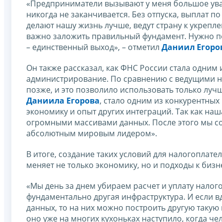
«Предприниматели вызывают у меня большое уваж
никогда не заканчивается. Без отпуска, выплат п
делают нашу жизнь лучше, ведут страну к укрепл
важно заложить правильный фундамент. Нужно пон
– единственный выход», – отметил
Даниил Егоро
Он также рассказал, как ФНС России стала одним
администрирование. По сравнению с ведущими н
позже, и это позволило использовать только лучш
Даниила Егорова
, стало одним из конкурентн
экономику и опыт других интеграций. Так как на
огромными массивами данных. После этого мы со
абсолютным мировым лидером».
В итоге, создание таких условий для налогоплат
меняет не только экономику, но и подходы к бизн
«Мы день за днем убираем расчет и уплату налого
фундаментально другая инфраструктура. И если вд
данных, то на них можно построить другую такую
оно уже на многих кухоньках наступило, когда че