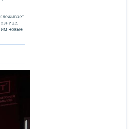
тслеживает
рознице.
ь им новые