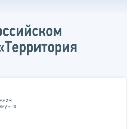
оссийском
«Территория
ёжном
ему «На
л