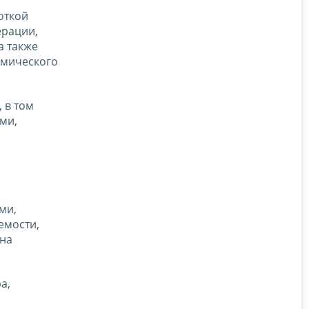
откой
ерации,
а также
омического
 в том
ми,
ми,
емости,
 на
а,