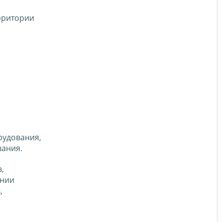
рритории
рудования,
вания.
,
ении
,