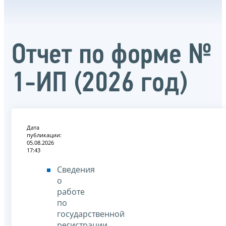
Отчет по форме №
1-ИП (2026 год)
Дата
публикации:
05.08.2026
17:43
Сведения
о
работе
по
государственной
регистрации