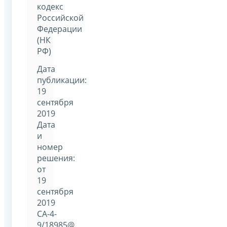
кодекс
Российской
Федерации
(НК
РФ)
Дата
публикации:
19
сентября
2019
Дата
и
номер
решения:
от
19
сентября
2019
СА-4-
9/18985@