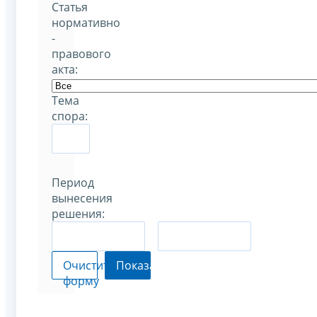
Статья
нормативно
-
правового
акта:
Тема
спора:
Период
вынесения
решения:
–
Очистить
Показать
форму