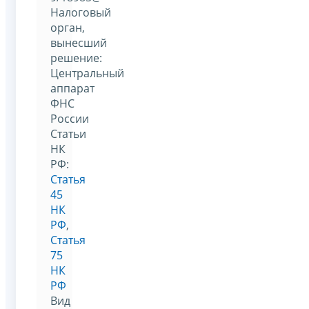
Налоговый
орган,
вынесший
решение:
Центральный
аппарат
ФНС
России
Статьи
НК
РФ:
Статья
45
НК
РФ
,
Статья
75
НК
РФ
Вид