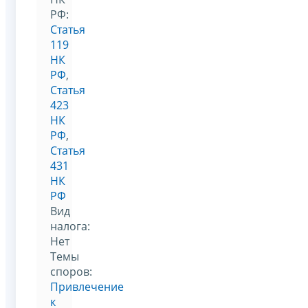
РФ:
Статья
119
НК
РФ
,
Статья
423
НК
РФ
,
Статья
431
НК
РФ
Вид
налога:
Нет
Темы
споров:
Привлечение
к