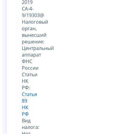
2019
СА-4-
9/19303@
Налоговый
орган,
вынесший
решение:
Центральный
аппарат
ФНС
России
Статьи
НК
РФ:
Статья
89
НК
РФ
Вид
налога:
Нет