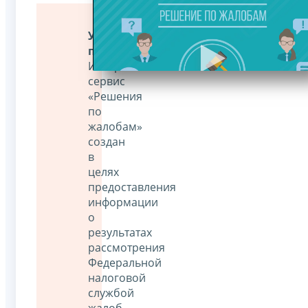
Уважаемые
пользователи!
Интернет-
сервис
«Решения
по
жалобам»
создан
в
целях
предоставления
информации
о
результатах
рассмотрения
Федеральной
налоговой
службой
жалоб