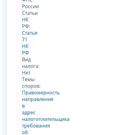
России
Статьи
НК
РФ:
Статья
71
НК
РФ
Вид
налога:
Нет
Темы
споров:
Правомерность
направления
в
адрес
налогоплательщика
требования
об