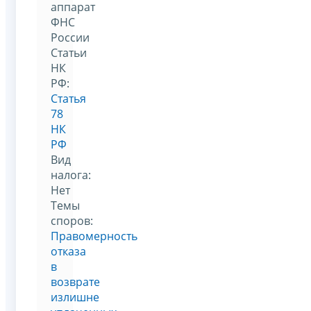
аппарат
ФНС
России
Статьи
НК
РФ:
Статья
78
НК
РФ
Вид
налога:
Нет
Темы
споров:
Правомерность
отказа
в
возврате
излишне