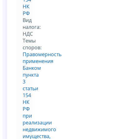
НК
РФ
Вид
налога:
НДС
Темы
споров:
Правомерность
применения
Банком
пункта
3
статьи
154
НК
РФ
при
реализации
недвижимого
имущества,