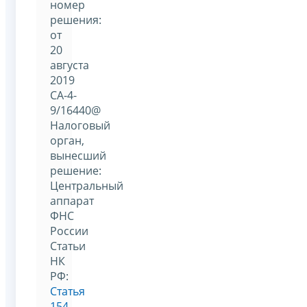
номер
решения:
от
20
августа
2019
СА-4-
9/16440@
Налоговый
орган,
вынесший
решение:
Центральный
аппарат
ФНС
России
Статьи
НК
РФ:
Статья
154