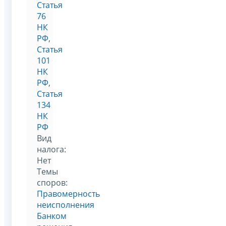
Статья
76
НК
РФ
,
Статья
101
НК
РФ
,
Статья
134
НК
РФ
Вид
налога:
Нет
Темы
споров:
Правомерность
неисполнения
Банком