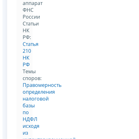
аппарат
ФНС
России
Статьи
НК
РФ:
Статья
210
НК
РФ
Темы
споров:
Правомерность
определения
налоговой
базы
по
НДФЛ
исходя
из