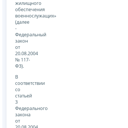
жилищного
обеспечения
военнослужащих»
(далее
-
Федеральный
закон
от
20.08.2004
№ 117-
ФЗ).
В
соответствии
со
статьей
3
Федерального
закона
от
20.08.2004