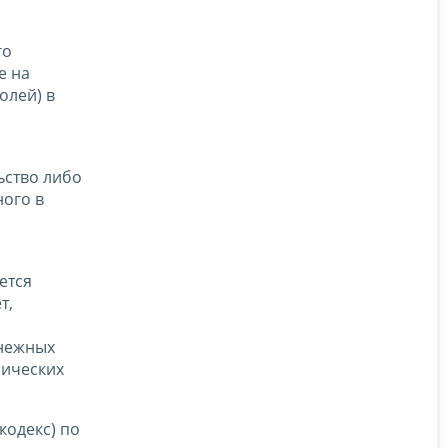
го
е на
олей) в
ьство либо
ного в
ется
т,
енежных
зических
кодекс) по