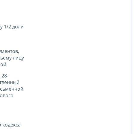
у 1/2 доли
ументов,
тьему лицу
ой.
 28-
ственный
исьменной
гового
 кодекса