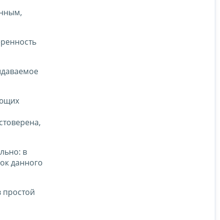
енным,
еренность
выдаваемое
ующих
стоверена,
льно: в
лок данного
в простой