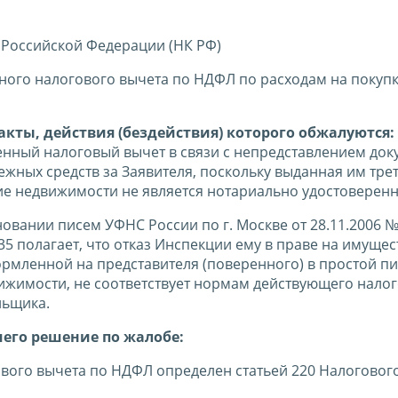
 Российской Федерации (НК РФ)
ого налогового вычета по НДФЛ по расходам на покупк
кты, действия (бездействия) которого обжалуются:
нный налоговый вычет в связи с непредставлением док
жных средств за Заявителя, поскольку выданная им тре
ие недвижимости не является нотариально удостоверенн
овании писем УФНС России по г. Москве от 28.11.2006 №
135 полагает, что отказ Инспекции ему в праве на имуще
рмленной на представителя (поверенного) в простой п
ижимости, не соответствует нормам действующего нало
льщика.
шего решение по жалобе:
ого вычета по НДФЛ определен статьей 220 Налогового