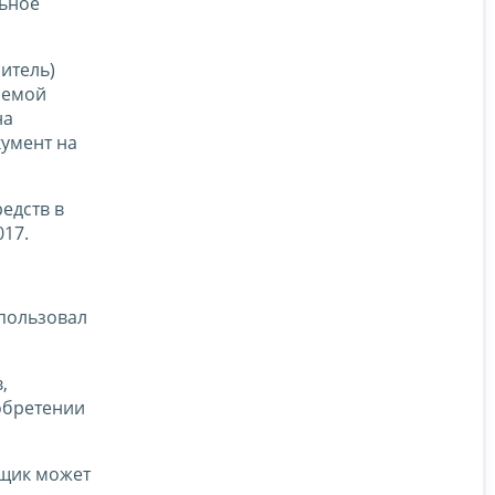
льное
итель)
аемой
на
умент на
едств в
017.
спользовал
,
обретении
ьщик может