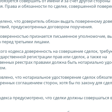
бязуется совершить от имени и за счет другой стороны
я. Права и обязанности по сделке, совершенной повер
делено, что доверитель обязан выдать поверенному дов
ствий, предусмотренных договором поручения.
то доверенностью признается письменное уполномочие, 
а перед третьими лицами.
ского кодекса доверенность на совершение сделок, треб
дарственной регистрации прав или сделок, а также на
венных реестрах правами должна быть нотариально удо
ом.
овлено, что нотариальное удостоверение сделок обязате
отренных соглашением сторон, хотя бы по закону для сде
кодекса предусмотрено, что сделки должны совершаться 