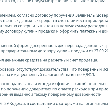
ского кодекса не предусмотрено обязательное нотариа
влением, согласно договору поручения Заявитель (довер
бственных денежных средств в счет стоимости приобрет
ательство совершить платеж на полную сумму расходов 
у договору купли – продажи и оформить платежный док
ьменной форме доверенность для перевода денежных ср
предварительному договору купли – продажи от 27.09.2
л денежные средства на расчетный счет продавца.
роверки отсутствуют доказательства, что поверенный и
ва на имущественный налоговый вычет по НДФЛ.
конодательства и исходя из фактических обстоятельств
 по поручению доверителя по оплате расходов при при
верения выданной такому поверенному доверенности.
6, 29 Кодекса, в соответствии с которыми налогоплател