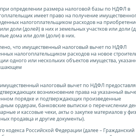
са при определении размера налоговой базы по НДФЛ в
логоплательщик имеет право на получение имущественно
веденных налогоплательщиком расходов на приобретени
и доли (долей) в них и земельных участков или доли (д
е дома или доля (доли) в них.
делено, что имущественный налоговый вычет по НДФЛ
енных налогоплательщиком расходов на новое строител
ии одного или нескольких объектов имущества, указан
евышающем
са имущественный налоговый вычет по НДФЛ предоставля
одтверждающих возникновение права на указанный выче
ленном порядке и подтверждающих произведенные
одным ордерам, банковские выписки о перечислении д
оварные и кассовые чеки, акты о закупке материалов у фи
нных продавца и другие документы).
ого кодекса Российской Федерации (далее – Гражданский 