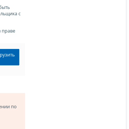
быть
ельщика с
в праве
рузить
ении по