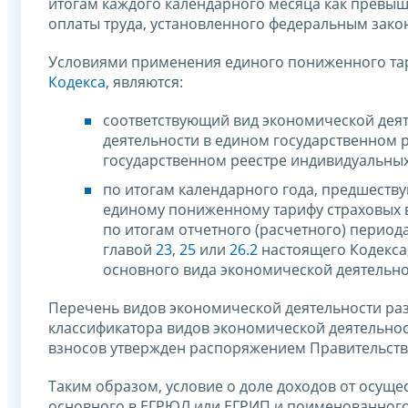
итогам каждого календарного месяца как превы
оплаты труда, установленного федеральным зако
Условиями применения единого пониженного тар
Кодекса
, являются:
соответствующий вид экономической деят
деятельности в едином государственном 
государственном реестре индивидуальных
по итогам календарного года, предшеству
единому пониженному тарифу страховых 
по итогам отчетного (расчетного) период
главой
23
,
25
или
26.2
настоящего Кодекса,
основного вида экономической деятельно
Перечень видов экономической деятельности р
классификатора видов экономической деятельно
взносов утвержден распоряжением Правительства 
Таким образом, условие о доле доходов от осуще
основного в ЕГРЮЛ или ЕГРИП и поименованного 