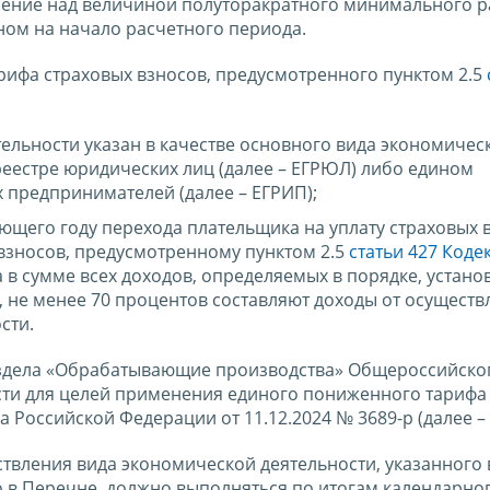
шение над величиной полуторакратного минимального 
ном на начало расчетного периода.
ифа страховых взносов, предусмотренного пунктом 2.5
ельности указан в качестве основного вида экономичес
реестре юридических лиц (далее – ЕГРЮЛ) либо едином
 предпринимателей (далее – ЕГРИП);
ющего году перехода плательщика на уплату страховых 
взносов, предусмотренному пунктом 2.5
статьи 427 Коде
а в сумме всех доходов, определяемых в порядке, устан
 не менее 70 процентов составляют доходы от осуществ
сти.
аздела «Обрабатывающие производства» Общероссийско
сти для целей применения единого пониженного тарифа
Российской Федерации от 11.12.2024 № 3689-р (далее –
ствления вида экономической деятельности, указанного 
в Перечне, должно выполняться по итогам календарног