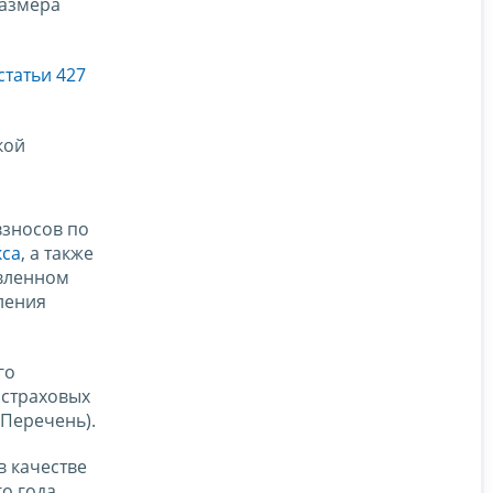
размера
статьи 427
кой
взносов по
кса
, а также
овленном
ления
го
 страховых
 Перечень).
в качестве
о года,