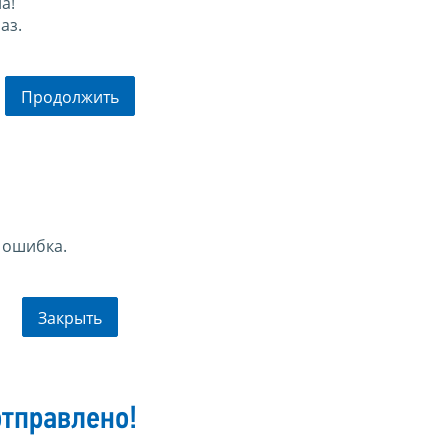
а!
аз.
Продолжить
 ошибка.
Закрыть
тправлено!