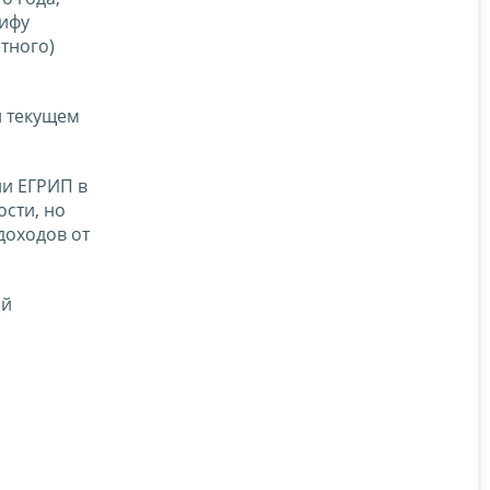
рифу
етного)
и текущем
ли ЕГРИП в
сти, но
доходов от
ой