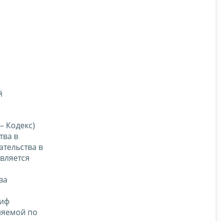
й
– Кодекс)
тва в
тельства в
вляется
ва
риф
ляемой по