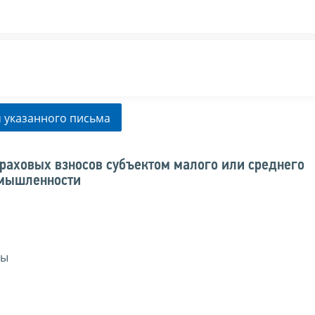
 указанного письма
раховых взносов субъектом малого или среднего
омышленности
сы