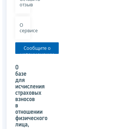
отзыв
О
сервисе
Сообщите о
неприменении
налоговым
органом
О
указанного
базе
письма
для
исчисления
страховых
взносов
в
отношении
физического
лица,