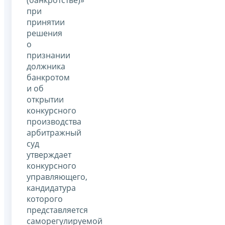
(банкротстве)»
при
принятии
решения
о
признании
должника
банкротом
и об
открытии
конкурсного
производства
арбитражный
суд
утверждает
конкурсного
управляющего,
кандидатура
которого
представляется
саморегулируемой