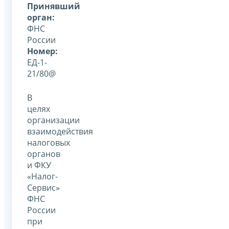
Принявший
орган:
ФНС
России
Номер:
ЕД-1-
21/80@
В
целях
организации
взаимодействия
налоговых
органов
и ФКУ
«Налог-
Сервис»
ФНС
России
при