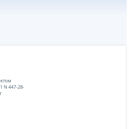
ектом
1 N 447-28-
т