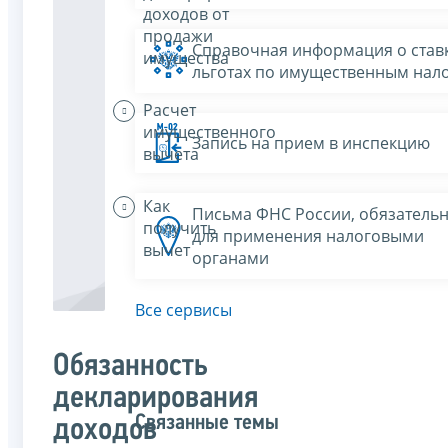
доходов от
продажи
Справочная информация о ставк
имущества
льготах по имущественным нал
Расчет
имущественного
Запись на прием в инспекцию
вычета
Как
Письма ФНС России, обязатель
получить
для применения налоговыми
вычет
органами
Все сервисы
Обязанность
декларирования
Связанные темы
доходов