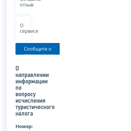
отзыв
О
сервисе
Сообщите о
неприменении
налоговым
органом
О
указанного
направлении
письма
информации
по
вопросу
исчисления
туристического
налога
Номер: