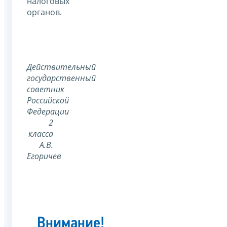
налоговых
органов.
Действительный
государственный
советник
Российской
Федерации
2
класса
А.В.
Егоричев
Внимание!