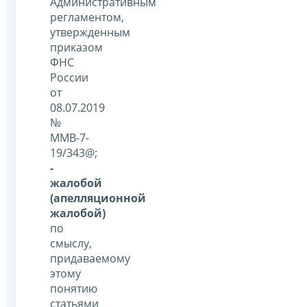
Административным
регламентом,
утвержденным
приказом
ФНС
России
от
08.07.2019
№
ММВ-7-
19/343@;
-
жалобой
(апелляционной
жалобой)
по
смыслу,
придаваемому
этому
понятию
статьями