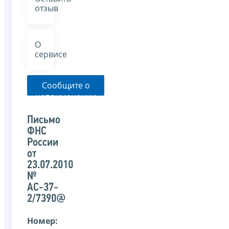
отзыв
О
сервисе
Сообщите о
неприменении
налоговым
органом
Письмо
указанного
ФНС
письма
России
от
23.07.2010
№
АС-37-
2/7390@
Номер: