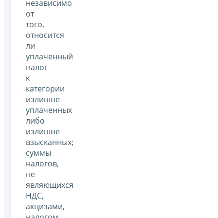
независимо
от
того,
относится
ли
уплаченный
налог
к
категории
излишне
уплаченных
либо
излишне
взысканных;
суммы
налогов,
не
являющихся
НДС,
акцизами,
налогом