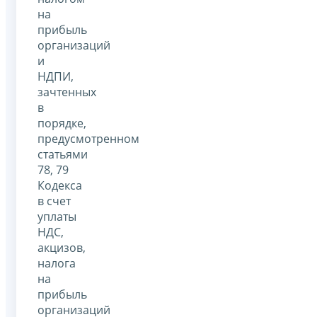
на
прибыль
организаций
и
НДПИ,
зачтенных
в
порядке,
предусмотренном
статьями
78, 79
Кодекса
в счет
уплаты
НДС,
акцизов,
налога
на
прибыль
организаций