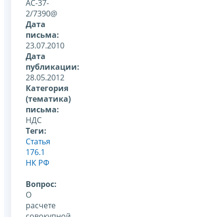
АС-37-
2/7390@
Дата
письма:
23.07.2010
Дата
публикации:
28.05.2012
Категория
(тематика)
письма:
НДС
Теги:
Статья
176.1
НК РФ
Вопрос:
О
расчете
совокупной