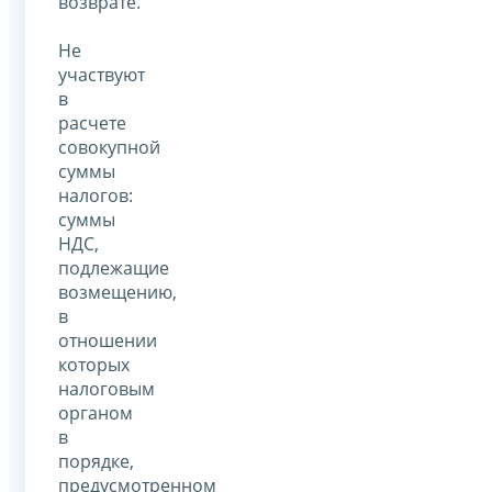
возврате.
Не
участвуют
в
расчете
совокупной
суммы
налогов:
суммы
НДС,
подлежащие
возмещению,
в
отношении
которых
налоговым
органом
в
порядке,
предусмотренном