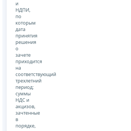
и
НДПИ,
по
которым
дата
принятия
решения
о
зачете
приходится
на
соответствующий
трехлетний
период;
суммы
НДС и
акцизов,
зачтенные
в
порядке,