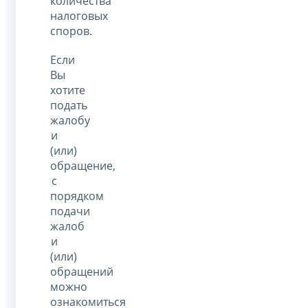
количества
налоговых
споров.
Если
Вы
хотите
подать
жалобу
и
(или)
обращение,
с
порядком
подачи
жалоб
и
(или)
обращений
можно
ознакомиться