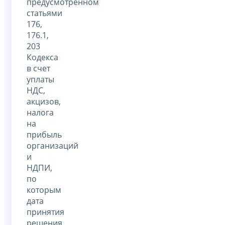
предусмотренном
статьями
176,
176.1,
203
Кодекса
в счет
уплаты
НДС,
акцизов,
налога
на
прибыль
организаций
и
НДПИ,
по
которым
дата
принятия
решения