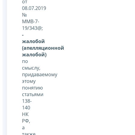
от
08.07.2019
№
ММВ-7-
19/343@;
-
жалобой
(апелляционной
жалобой)
по
смыслу,
придаваемому
этому
понятию
статьями
138-
140
НК
РФ,
а
также