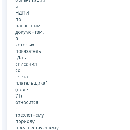
организаций
и
НДПИ
по
расчетным
документам,
в
которых
показатель
"Дата
списания
со
счета
плательщика"
(поле
71)
относится
к
трехлетнему
периоду,
предшествующему