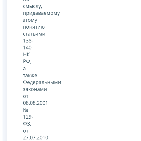
смыслу,
придаваемому
этому
понятию
статьями
138-
140
НК
РФ,
а
также
Федеральными
законами
от
08.08.2001
№
129-
ФЗ,
от
27.07.2010