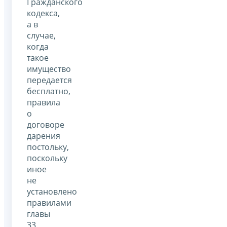
Гражданского
кодекса,
а в
случае,
когда
такое
имущество
передается
бесплатно,
правила
о
договоре
дарения
постольку,
поскольку
иное
не
установлено
правилами
главы
33