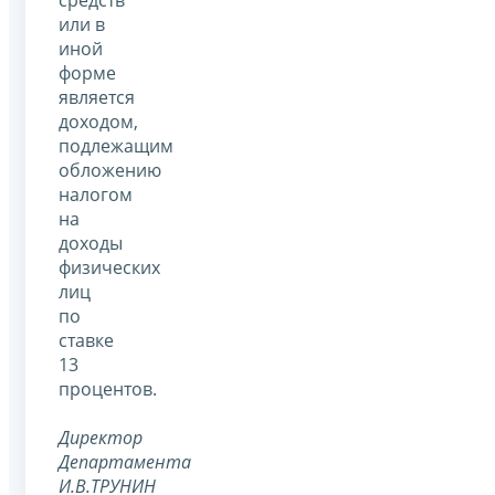
средств
или в
иной
форме
является
доходом,
подлежащим
обложению
налогом
на
доходы
физических
лиц
по
ставке
13
процентов.
Директор
Департамента
И.В.ТРУНИН