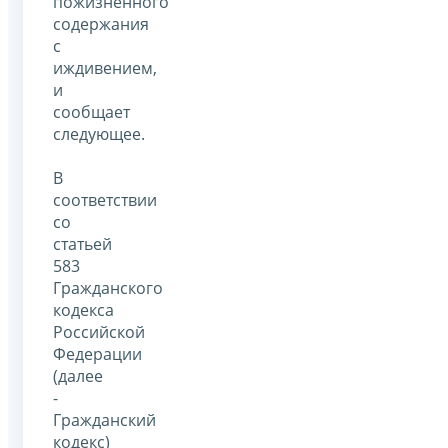
пожизненного
содержания
с
иждивением,
и
сообщает
следующее.
В
соответствии
со
статьей
583
Гражданского
кодекса
Российской
Федерации
(далее
-
Гражданский
кодекс)