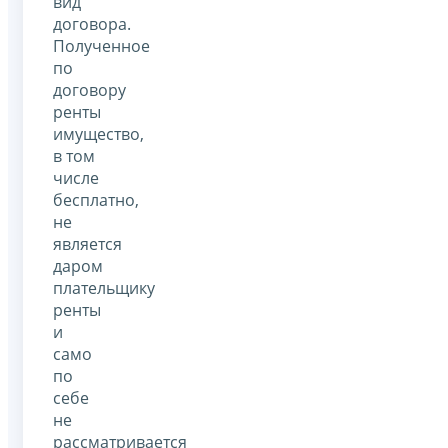
вид
договора.
Полученное
по
договору
ренты
имущество,
в том
числе
бесплатно,
не
является
даром
плательщику
ренты
и
само
по
себе
не
рассматривается