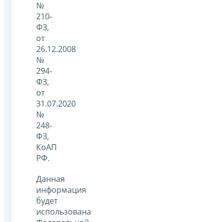
№
210-
ФЗ,
от
26.12.2008
№
294-
ФЗ,
от
31.07.2020
№
248-
ФЗ,
КоАП
РФ.
Данная
информация
будет
использована