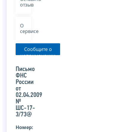
отзыв
О
сервисе
Сообщите о
неприменении
налоговым
органом
Письмо
указанного
ФНС
письма
России
от
02.04.2009
№
ШС-17-
3/73@
Номер: