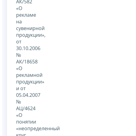
АК/582
«О
рекламе
на
сувенирной
продукции»,
от
30.10.2006
№
АК/18658
«О
рекламной
продукции»
и от
05.04.2007
№
АЦ/4624
«О
понятии
«неопределенный
круг