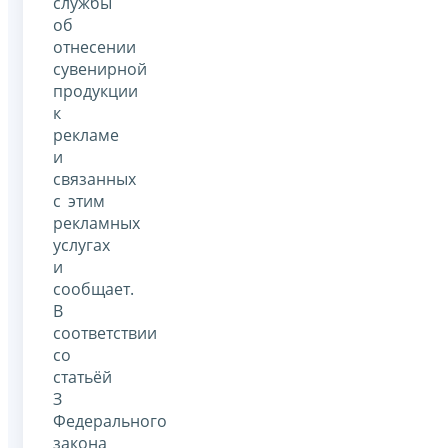
службы
об
отнесении
сувенирной
продукции
к
рекламе
и
связанных
с этим
рекламных
услугах
и
сообщает.
В
соответствии
со
статьёй
З
Федерального
закона