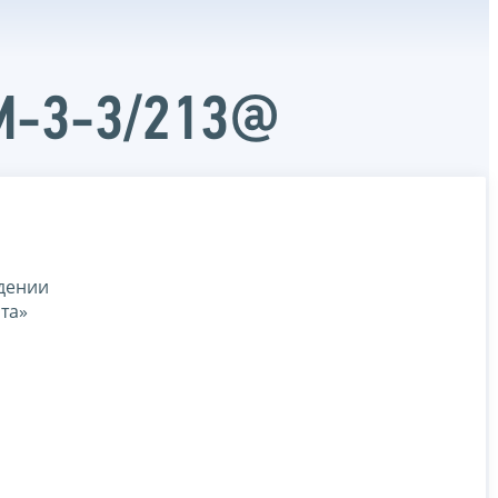
ММ-3-3/213@
ждении
та»