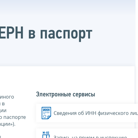
ЕРН в паспорт
Электронные сервисы
диного
 в
ции
Сведения об ИНН физического ли
о паспорте
ции»).
.
Запись на прием в инспекцию